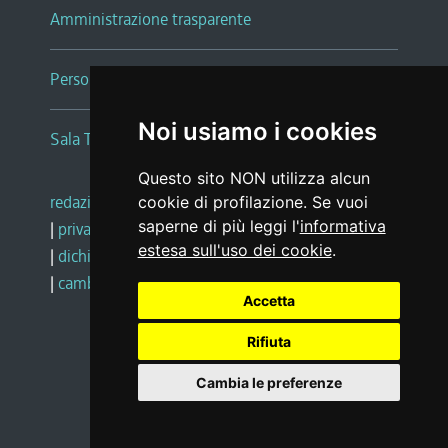
Amministrazione trasparente
Persone e Uffici
Noi usiamo i cookies
Sala Tiziano Tessitori
Questo sito NON utilizza alcun
redazione web
|
note legali
|
glossario
cookie di profilazione. Se vuoi
saperne di più leggi l'
informativa
|
privacy
|
social media policy
estesa sull'uso dei cookie
.
|
dichiarazione di accessibilità
|
feedback
|
cambio preferenze cookie
Accetta
Rifiuta
Realizzato da
Cambia le preferenze