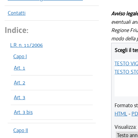
Contatti
Avviso legal
eventuali an
Indice:
Regione Friul
modo della p
L.R. n. 11/2006
Scegli il te
Capo I
TESTO VI
Art. 1
TESTO ST
Art. 2
Art. 3
Formato st
Art. 3 bis
HTML
-
PD
Visualizza:
Capo II