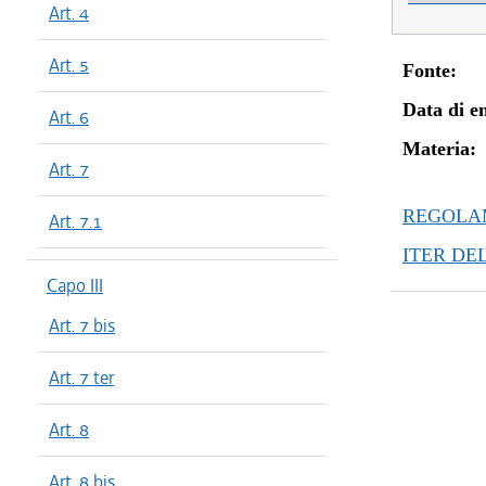
Art. 4
Art. 5
Fonte:
Data di en
Art. 6
Materia:
Art. 7
REGOLAM
Art. 7.1
ITER DE
Capo III
Art. 7 bis
Art. 7 ter
Art. 8
Art. 8 bis