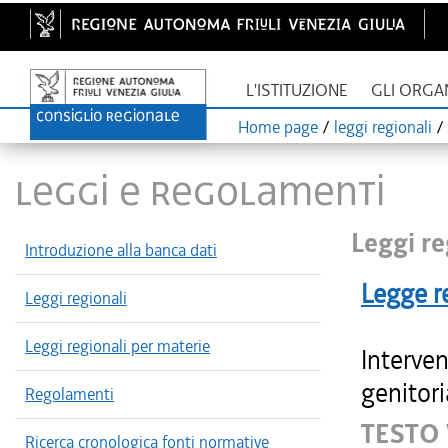
L'ISTITUZIONE
GLI ORGA
Home page
/
leggi regionali
/
LEGGI E REGOLAMENTI
Leggi re
Introduzione alla banca dati
Legge r
Leggi regionali
Leggi regionali per materie
Interven
genitori
Regolamenti
TESTO
Ricerca cronologica fonti normative