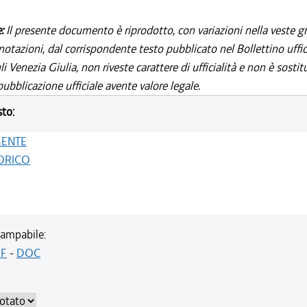
e:
Il presente documento è riprodotto, con variazioni nella veste gr
notazioni, dal corrispondente testo pubblicato nel Bollettino uffic
i Venezia Giulia, non riveste carattere di ufficialità e non è sostit
ubblicazione ufficiale avente valore legale.
sto:
GENTE
ORICO
ampabile:
F
-
DOC