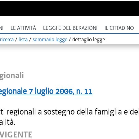
NI
LE ATTIVITÀ
LEGGI E DELIBERAZIONI
IL CITTADINO
ricerca
/
lista
/
sommario legge
/
dettaglio legge
gionali
egionale
7 luglio 2006
, n.
11
ti regionali a sostegno della famiglia e de
alità.
 VIGENTE