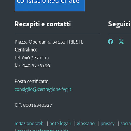
Recapiti e contatti
Seguici
Piazza Oberdan 6, 34133 TRIESTE
Centralino:
tel. 040 3771111
fax. 040 3773190
Posta certificata:
consiglio@certregione.fvg.it
C.F. 80016340327
redazione web
|
note legali
|
glossario
|
privacy
|
socia