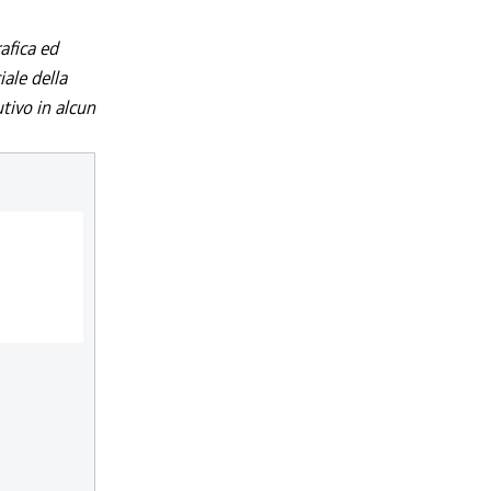
afica ed
iale della
utivo in alcun