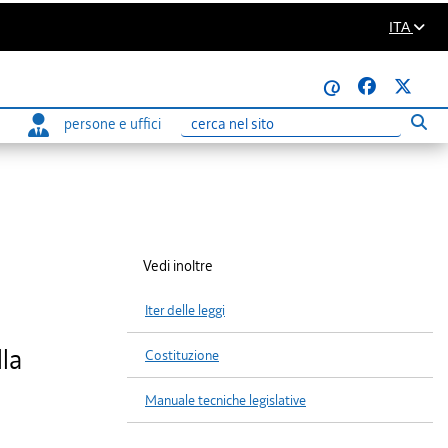
ITA
@
persone e uffici
Eseg
Ricerca
Vedi inoltre
Iter delle leggi
lla
Costituzione
Manuale tecniche legislative