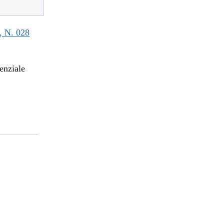
 N. 028
enziale