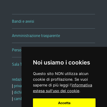
Bandi e avvisi
Amministrazione trasparente
Persone e Uffici
Noi usiamo i cookies
Sala Tiziano Tessitori
Questo sito NON utilizza alcun
redazione web
|
note legali
|
glossario
cookie di profilazione. Se vuoi
saperne di più leggi l'
informativa
|
privacy
|
social media policy
estesa sull'uso dei cookie
.
|
dichiarazione di accessibilità
|
feedback
|
cambio preferenze cookie
Accetta