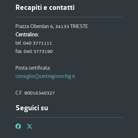
Recapiti e contatti
Piazza Oberdan 6, 34133 TRIESTE
Centralino:
tel. 040 3771111
fax. 040 3773190
Posta certificata:
consiglio@certregione.fvg.it
C.F. 80016340327
Seguici su