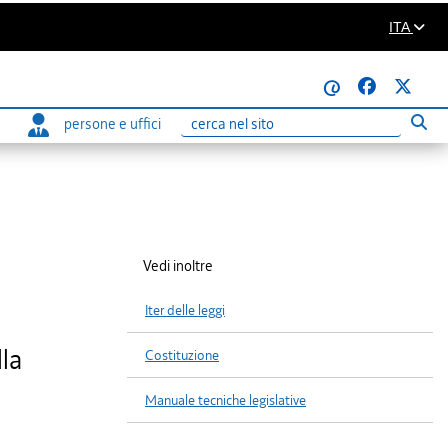
ITA
@
persone e uffici
Eseg
Ricerca
Vedi inoltre
Iter delle leggi
lla
Costituzione
Manuale tecniche legislative