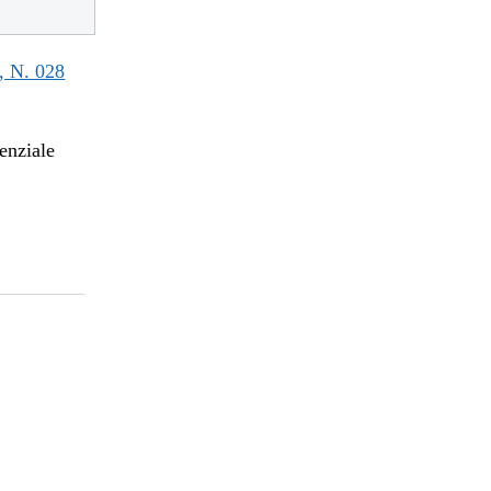
 N. 028
enziale