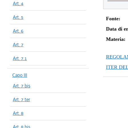
Art. 4
Art. 5
Fonte:
Data di en
Art. 6
Materia:
Art. 7
REGOLAM
Art. 7.1
ITER DE
Capo III
Art. 7 bis
Art. 7 ter
Art. 8
Art. 8 bis