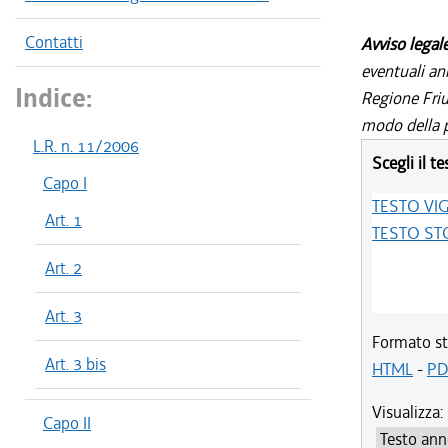
Contatti
Avviso legal
eventuali an
Indice:
Regione Friul
modo della p
L.R. n. 11/2006
Scegli il te
Capo I
TESTO VI
Art. 1
TESTO ST
Art. 2
Art. 3
Formato st
Art. 3 bis
HTML
-
PD
Visualizza:
Capo II