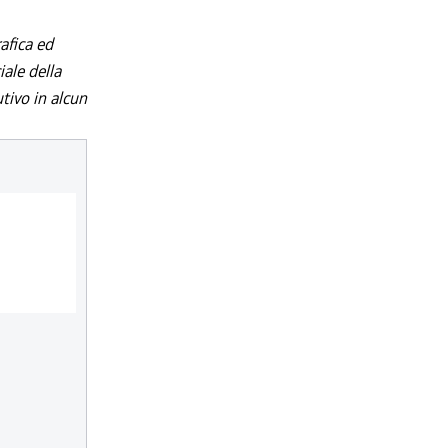
afica ed
iale della
utivo in alcun