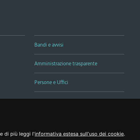
Bandi e avvisi
Amministrazione trasparente
Persone e Uffici
Sala Tiziano Tessitori
Realizzato da
 di più leggi l'
informativa estesa sull'uso dei cookie
.