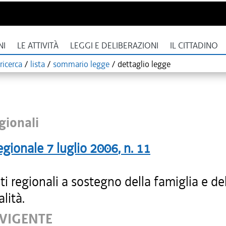
NI
LE ATTIVITÀ
LEGGI E DELIBERAZIONI
IL CITTADINO
ricerca
/
lista
/
sommario legge
/
dettaglio legge
gionali
egionale
7 luglio 2006
, n.
11
ti regionali a sostegno della famiglia e de
alità.
 VIGENTE