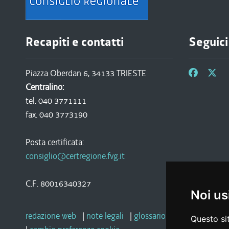
Recapiti e contatti
Seguici
Piazza Oberdan 6, 34133 TRIESTE
Centralino:
tel. 040 3771111
fax. 040 3773190
Posta certificata:
consiglio@certregione.fvg.it
C.F. 80016340327
Noi us
redazione web
|
note legali
|
glossario
|
privacy
|
socia
Questo sit