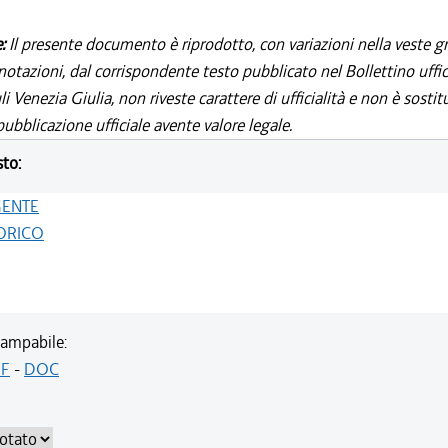
e:
Il presente documento è riprodotto, con variazioni nella veste gr
notazioni, dal corrispondente testo pubblicato nel Bollettino uffic
i Venezia Giulia, non riveste carattere di ufficialità e non è sostit
ubblicazione ufficiale avente valore legale.
sto:
GENTE
ORICO
ampabile:
F
-
DOC