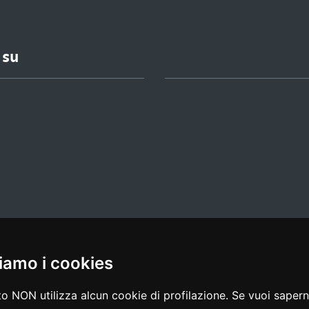
 su
iamo i cookies
l media policy
|
dichiarazione di accessibilità
|
feedback
o NON utilizza alcun cookie di profilazione. Se vuoi saperne