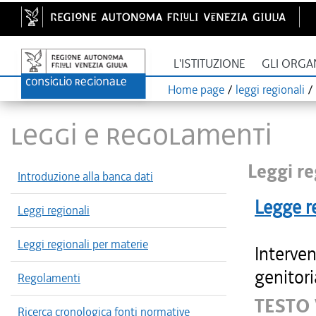
L'ISTITUZIONE
GLI ORGA
Home page
/
leggi regionali
/
LEGGI E REGOLAMENTI
Leggi re
Introduzione alla banca dati
Legge r
Leggi regionali
Leggi regionali per materie
Interven
genitori
Regolamenti
TESTO
Ricerca cronologica fonti normative