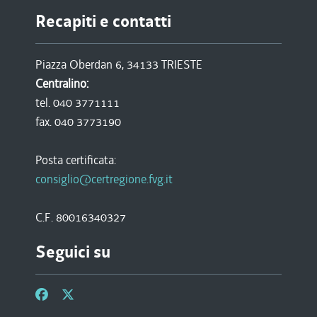
Recapiti e contatti
Piazza Oberdan 6, 34133 TRIESTE
Centralino:
tel. 040 3771111
fax. 040 3773190
Posta certificata:
consiglio@certregione.fvg.it
C.F. 80016340327
Seguici su