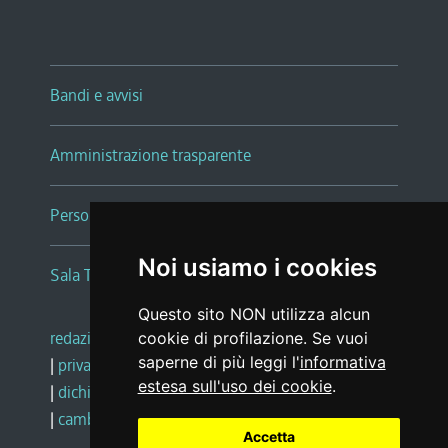
Bandi e avvisi
Amministrazione trasparente
Persone e Uffici
Noi usiamo i cookies
Sala Tiziano Tessitori
Questo sito NON utilizza alcun
redazione web
|
note legali
|
glossario
cookie di profilazione. Se vuoi
saperne di più leggi l'
informativa
|
privacy
|
social media policy
estesa sull'uso dei cookie
.
|
dichiarazione di accessibilità
|
feedback
|
cambio preferenze cookie
Accetta