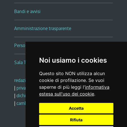
Bandi e avvisi
Amministrazione trasparente
Persone e Uffici
Noi usiamo i cookies
Sala Tiziano Tessitori
Questo sito NON utilizza alcun
redazione web
|
note legali
|
glossario
cookie di profilazione. Se vuoi
saperne di più leggi l'
informativa
|
privacy
|
social media policy
estesa sull'uso dei cookie
.
|
dichiarazione di accessibilità
|
feedback
|
cambio preferenze cookie
Accetta
Rifiuta
Realizzato da