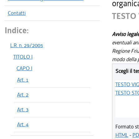
organic
Contatti
TESTO
Indice:
Avviso legal
eventuali an
L.R. n. 29/2005
Regione Friul
TITOLO I
modo della p
CAPO I
Scegli il te
Art. 1
TESTO VI
TESTO ST
Art. 2
Art. 3
Art. 4
Formato st
HTML
-
PD