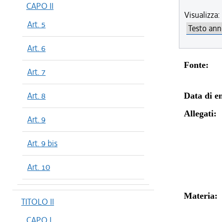
CAPO II
Visualizza:
Art. 5
Art. 6
Fonte:
Art. 7
Art. 8
Data di en
Allegati:
Art. 9
Art. 9 bis
Art. 10
Materia:
TITOLO II
CAPO I