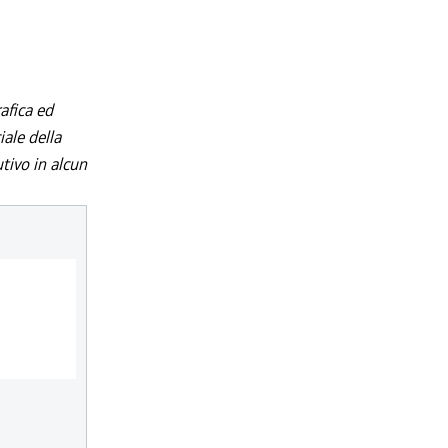
afica ed
iale della
utivo in alcun