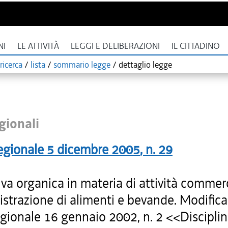
NI
LE ATTIVITÀ
LEGGI E DELIBERAZIONI
IL CITTADINO
ricerca
/
lista
/
sommario legge
/
dettaglio legge
gionali
egionale
5 dicembre 2005
, n.
29
a organica in materia di attività commerci
strazione di alimenti e bevande. Modifica 
egionale 16 gennaio 2002, n. 2 <<Discipli