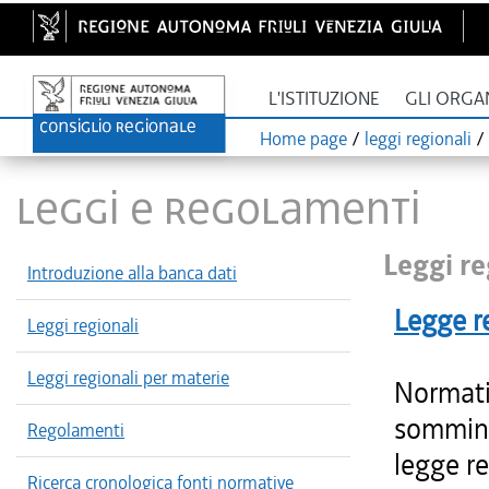
L'ISTITUZIONE
GLI ORGA
Home page
/
leggi regionali
/
LEGGI E REGOLAMENTI
Leggi re
Introduzione alla banca dati
Legge r
Leggi regionali
Leggi regionali per materie
Normativ
sommini
Regolamenti
legge r
Ricerca cronologica fonti normative