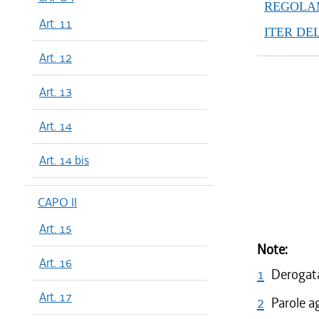
REGOLAM
Art. 11
ITER DE
Art. 12
Art. 13
Art. 14
Art. 14 bis
CAPO II
Art. 15
Note:
Art. 16
1
Derogata
Art. 17
2
Parole a