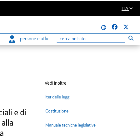
ITA
@
persone e uffici
Eseg
Ricerca
Vedi inoltre
Iter delle leggi
ali e di
Costituzione
alla
Manuale tecniche legislative
na