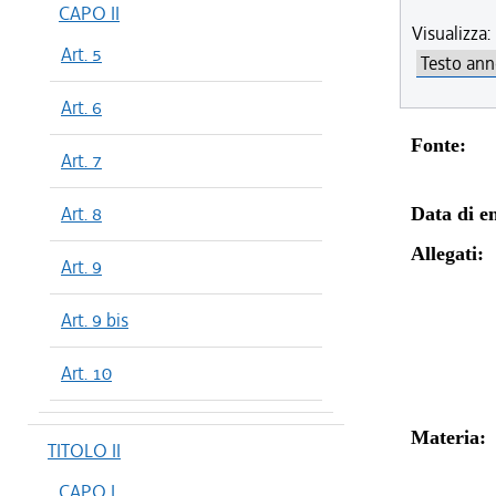
CAPO II
Visualizza:
Art. 5
Art. 6
Fonte:
Art. 7
Art. 8
Data di en
Allegati:
Art. 9
Art. 9 bis
Art. 10
Materia:
TITOLO II
CAPO I