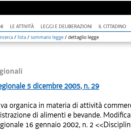
NI
LE ATTIVITÀ
LEGGI E DELIBERAZIONI
IL CITTADINO
ricerca
/
lista
/
sommario legge
/
dettaglio legge
gionali
egionale
5 dicembre 2005
, n.
29
a organica in materia di attività commerci
strazione di alimenti e bevande. Modifica 
egionale 16 gennaio 2002, n. 2 <<Discipli