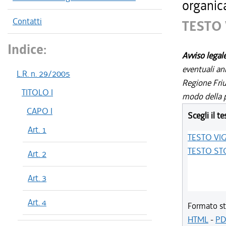
organic
Contatti
TESTO
Indice:
Avviso legal
eventuali an
L.R. n. 29/2005
Regione Friul
TITOLO I
modo della p
CAPO I
Scegli il te
Art. 1
TESTO VI
TESTO ST
Art. 2
Art. 3
Art. 4
Formato st
HTML
-
PD