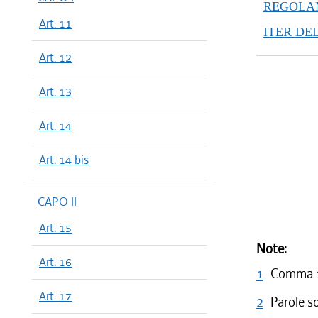
REGOLAM
Art. 11
ITER DE
Art. 12
Art. 13
Art. 14
Art. 14 bis
CAPO II
Art. 15
Note:
Art. 16
1
Comma 1 
Art. 17
2
Parole s