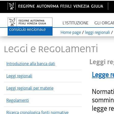
L'ISTITUZIONE
GLI ORGA
Home page
/
leggi regionali
/
LEGGI E REGOLAMENTI
Leggi re
Introduzione alla banca dati
Legge r
Leggi regionali
Leggi regionali per materie
Normativ
sommini
Regolamenti
legge r
Ricerca cronologica fonti normative