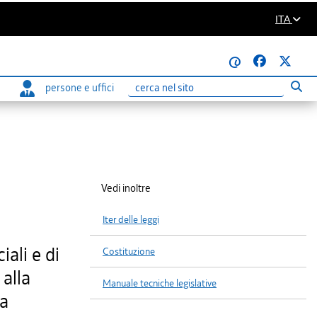
ITA
@
persone e uffici
Eseg
Ricerca
Vedi inoltre
Iter delle leggi
ali e di
Costituzione
alla
Manuale tecniche legislative
na