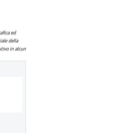
afica ed
iale della
utivo in alcun