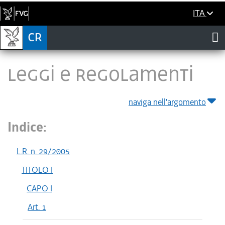
ITA
LEGGI E REGOLAMENTI
naviga nell'argomento
Indice:
L.R. n. 29/2005
TITOLO I
CAPO I
Art. 1