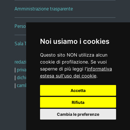
Amministrazione trasparente
Persone e Uffici
Noi usiamo i cookies
Sala Tiziano Tessitori
Questo sito NON utilizza alcun
redazione web
|
note legali
|
glossario
cookie di profilazione. Se vuoi
saperne di più leggi l'
informativa
|
privacy
|
social media policy
estesa sull'uso dei cookie
.
|
dichiarazione di accessibilità
|
feedback
|
cambio preferenze cookie
Accetta
Rifiuta
Realizzato da
Cambia le preferenze