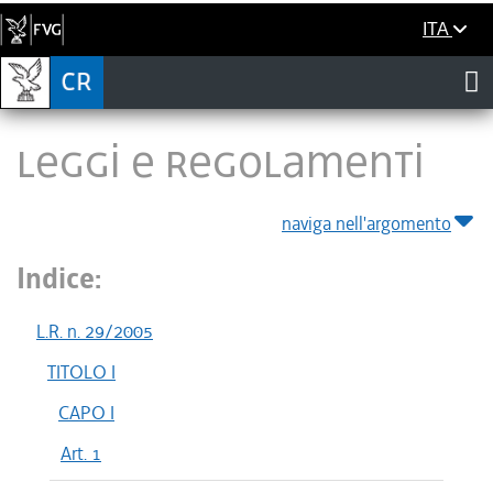
ITA
LEGGI E REGOLAMENTI
naviga nell'argomento
Indice:
L.R. n. 29/2005
TITOLO I
CAPO I
Art. 1