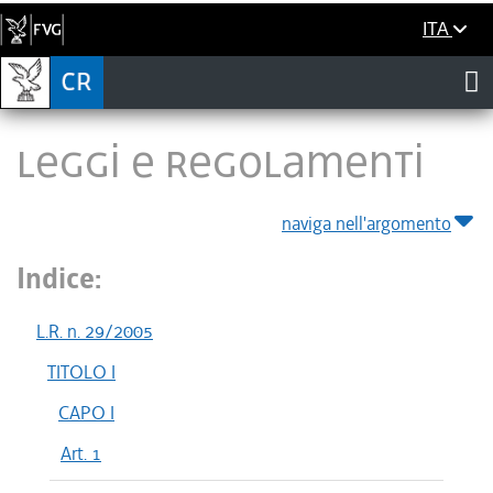
ITA
LEGGI E REGOLAMENTI
naviga nell'argomento
Indice:
L.R. n. 29/2005
TITOLO I
CAPO I
Art. 1