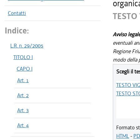
organic
Contatti
TESTO
Indice:
Avviso legal
eventuali an
L.R. n. 29/2005
Regione Friul
TITOLO I
modo della p
CAPO I
Scegli il te
Art. 1
TESTO VI
TESTO ST
Art. 2
Art. 3
Art. 4
Formato st
HTML
-
PD