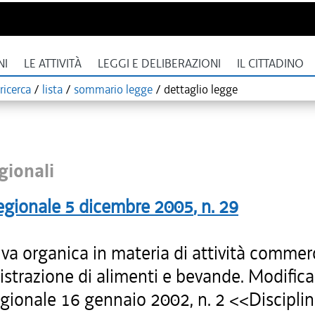
NI
LE ATTIVITÀ
LEGGI E DELIBERAZIONI
IL CITTADINO
ricerca
/
lista
/
sommario legge
/
dettaglio legge
gionali
egionale
5 dicembre 2005
, n.
29
a organica in materia di attività commerci
strazione di alimenti e bevande. Modifica 
egionale 16 gennaio 2002, n. 2 <<Discipli