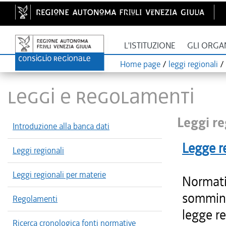
L'ISTITUZIONE
GLI ORGA
Home page
/
leggi regionali
/
LEGGI E REGOLAMENTI
Leggi re
Introduzione alla banca dati
Legge r
Leggi regionali
Leggi regionali per materie
Normativ
sommini
Regolamenti
legge r
Ricerca cronologica fonti normative