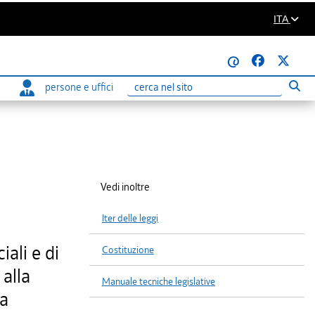
ITA
@
persone e uffici
Eseg
Ricerca
Vedi inoltre
Iter delle leggi
ali e di
Costituzione
alla
Manuale tecniche legislative
na