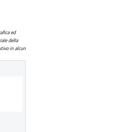
afica ed
iale della
utivo in alcun