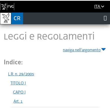
ITA
LEGGI E REGOLAMENTI
naviga nell'argomento
Indice:
L.R. n. 29/2005
TITOLO I
CAPO I
Art. 1