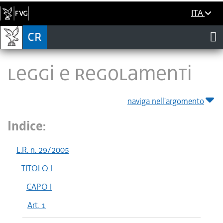
ITA
LEGGI E REGOLAMENTI
naviga nell'argomento
Indice:
L.R. n. 29/2005
TITOLO I
CAPO I
Art. 1