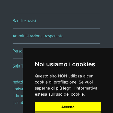
Bandi e avvisi
Amministrazione trasparente
Persone e Uffici
Noi usiamo i cookies
Sala Tiziano Tessitori
Questo sito NON utilizza alcun
redazione web
|
note legali
|
glossario
cookie di profilazione. Se vuoi
saperne di più leggi l'
informativa
|
privacy
|
social media policy
estesa sull'uso dei cookie
.
|
dichiarazione di accessibilità
|
feedback
|
cambio preferenze cookie
Accetta