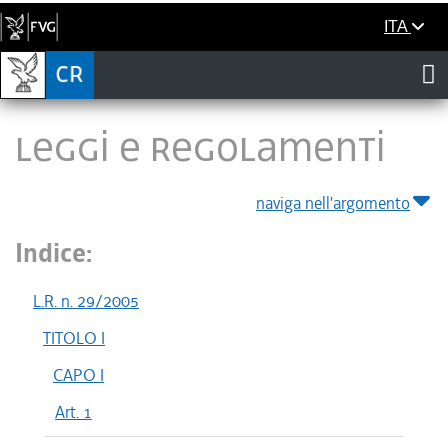
ITA
LEGGI E REGOLAMENTI
naviga nell'argomento
Indice:
L.R. n. 29/2005
TITOLO I
CAPO I
Art. 1