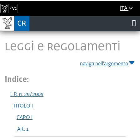
ITA
LEGGI E REGOLAMENTI
naviga nell'argomento
Indice:
L.R. n. 29/2005
TITOLO I
CAPO I
Art. 1