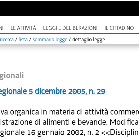
NI
LE ATTIVITÀ
LEGGI E DELIBERAZIONI
IL CITTADINO
ricerca
/
lista
/
sommario legge
/
dettaglio legge
gionali
egionale
5 dicembre 2005
, n.
29
a organica in materia di attività commerci
strazione di alimenti e bevande. Modifica 
egionale 16 gennaio 2002, n. 2 <<Discipli