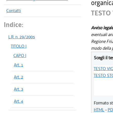
organic
Contatti
TESTO
Indice:
Avviso legal
eventuali an
L.R. n. 29/2005
Regione Friul
TITOLO I
modo della p
CAPO I
Scegli il te
Art. 1
TESTO VI
TESTO ST
Art. 2
Art. 3
Art. 4
Formato st
HTML
-
PD