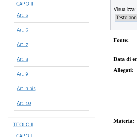
CAPO II
Visualizza:
Art. 5
Art. 6
Fonte:
Art. 7
Art. 8
Data di en
Allegati:
Art. 9
Art. 9 bis
Art. 10
Materia:
TITOLO II
CAPO I