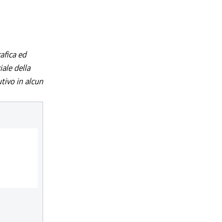
afica ed
iale della
utivo in alcun