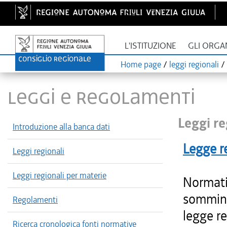
L'ISTITUZIONE
GLI ORGA
Home page
/
leggi regionali
/
LEGGI E REGOLAMENTI
Leggi re
Introduzione alla banca dati
Legge r
Leggi regionali
Leggi regionali per materie
Normativ
sommini
Regolamenti
legge r
Ricerca cronologica fonti normative