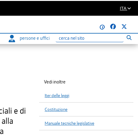
ITA
@
persone e uffici
Eseg
Ricerca
Vedi inoltre
Iter delle leggi
ali e di
Costituzione
alla
Manuale tecniche legislative
na