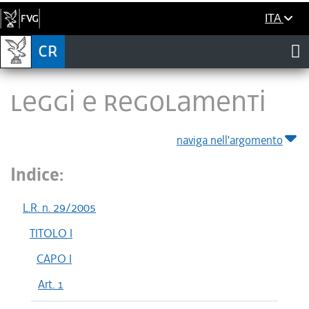
ITA
LEGGI E REGOLAMENTI
naviga nell'argomento
Indice:
L.R. n. 29/2005
TITOLO I
CAPO I
Art. 1