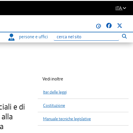
ITA
@
persone e uffici
Eseg
Ricerca
Vedi inoltre
Iter delle leggi
ali e di
Costituzione
alla
Manuale tecniche legislative
na