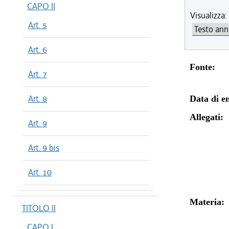
CAPO II
Visualizza:
Art. 5
Art. 6
Fonte:
Art. 7
Art. 8
Data di en
Allegati:
Art. 9
Art. 9 bis
Art. 10
Materia:
TITOLO II
CAPO I