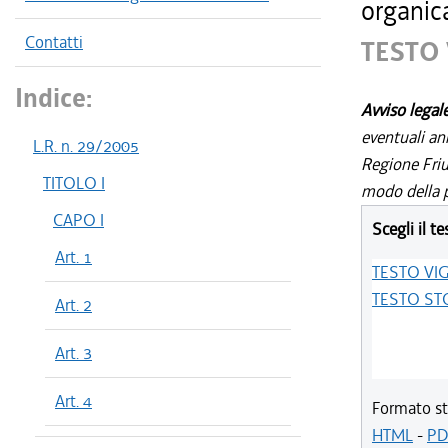
organic
Contatti
TESTO
Indice:
Avviso legal
eventuali an
L.R. n. 29/2005
Regione Friul
TITOLO I
modo della p
CAPO I
Scegli il te
Art. 1
TESTO VI
TESTO ST
Art. 2
Art. 3
Art. 4
Formato st
HTML
-
PD