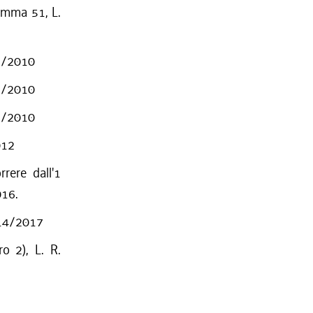
comma 51, L.
16/2010
16/2010
16/2010
012
rere dall'1
016.
. 14/2017
o 2), L. R.