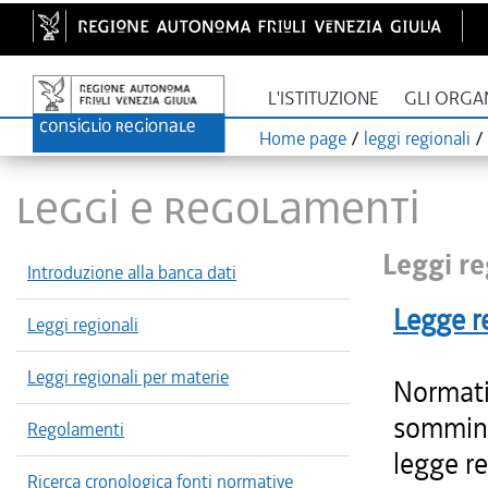
L'ISTITUZIONE
GLI ORGA
Home page
/
leggi regionali
/
LEGGI E REGOLAMENTI
Leggi re
Introduzione alla banca dati
Legge r
Leggi regionali
Leggi regionali per materie
Normativ
sommini
Regolamenti
legge r
Ricerca cronologica fonti normative