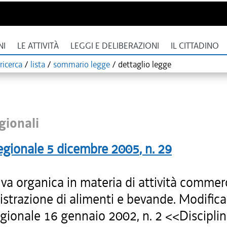
NI
LE ATTIVITÀ
LEGGI E DELIBERAZIONI
IL CITTADINO
ricerca
/
lista
/
sommario legge
/
dettaglio legge
gionali
egionale
5 dicembre 2005
, n.
29
a organica in materia di attività commerci
strazione di alimenti e bevande. Modifica 
egionale 16 gennaio 2002, n. 2 <<Discipli