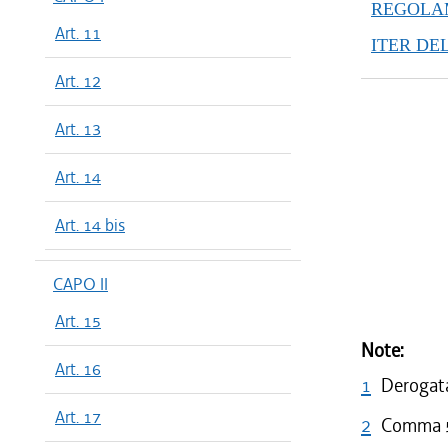
REGOLAM
Art. 11
ITER DE
Art. 12
Art. 13
Art. 14
Art. 14 bis
CAPO II
Art. 15
Note:
Art. 16
1
Derogata
Art. 17
2
Comma 5 