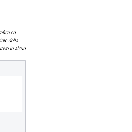
afica ed
iale della
utivo in alcun