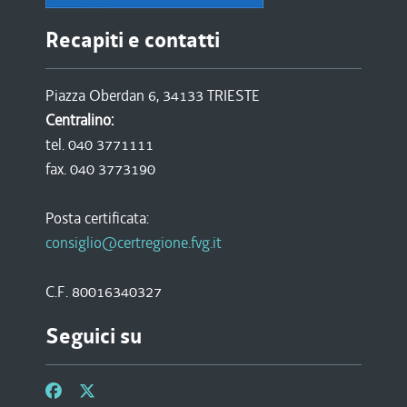
Recapiti e contatti
Piazza Oberdan 6, 34133 TRIESTE
Centralino:
tel. 040 3771111
fax. 040 3773190
Posta certificata:
consiglio@certregione.fvg.it
C.F. 80016340327
Seguici su