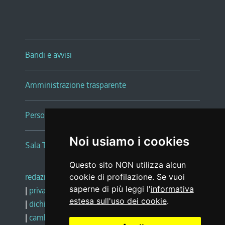
Bandi e avvisi
Amministrazione trasparente
Persone e Uffici
Noi usiamo i cookies
Sala Tiziano Tessitori
Questo sito NON utilizza alcun
redazione web
|
note legali
|
glossario
cookie di profilazione. Se vuoi
saperne di più leggi l'
informativa
|
privacy
|
social media policy
estesa sull'uso dei cookie
.
|
dichiarazione di accessibilità
|
feedback
|
cambio preferenze cookie