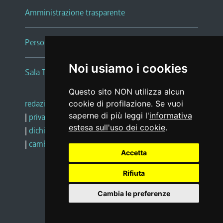
Amministrazione trasparente
Persone e Uffici
Noi usiamo i cookies
Sala Tiziano Tessitori
Questo sito NON utilizza alcun
redazione web
|
note legali
|
glossario
cookie di profilazione. Se vuoi
saperne di più leggi l'
informativa
|
privacy
|
social media policy
estesa sull'uso dei cookie
.
|
dichiarazione di accessibilità
|
feedback
|
cambio preferenze cookie
Accetta
Rifiuta
Realizzato da
Cambia le preferenze