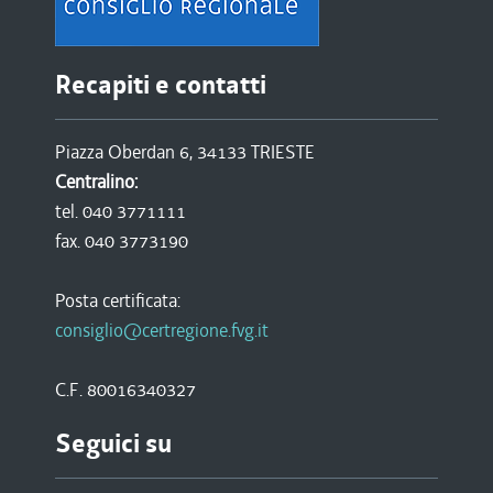
Recapiti e contatti
Piazza Oberdan 6, 34133 TRIESTE
Centralino:
tel. 040 3771111
fax. 040 3773190
Posta certificata:
consiglio@certregione.fvg.it
C.F. 80016340327
Seguici su