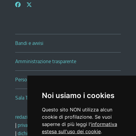
Bandi e avvisi
Amministrazione trasparente
Persone e Uffici
Noi usiamo i cookies
Sala Tiziano Tessitori
Questo sito NON utilizza alcun
redazione web
|
note legali
|
glossario
cookie di profilazione. Se vuoi
saperne di più leggi l'
informativa
|
privacy
|
social media policy
estesa sull'uso dei cookie
.
|
dichiarazione di accessibilità
|
feedback