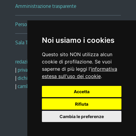
Amministrazione trasparente
Persone e Uffici
Noi usiamo i cookies
Sala Tiziano Tessitori
Questo sito NON utilizza alcun
redazione web
|
note legali
|
glossario
cookie di profilazione. Se vuoi
saperne di più leggi l'
informativa
|
privacy
|
social media policy
estesa sull'uso dei cookie
.
|
dichiarazione di accessibilità
|
feedback
|
cambio preferenze cookie
Accetta
Rifiuta
Realizzato da
Cambia le preferenze