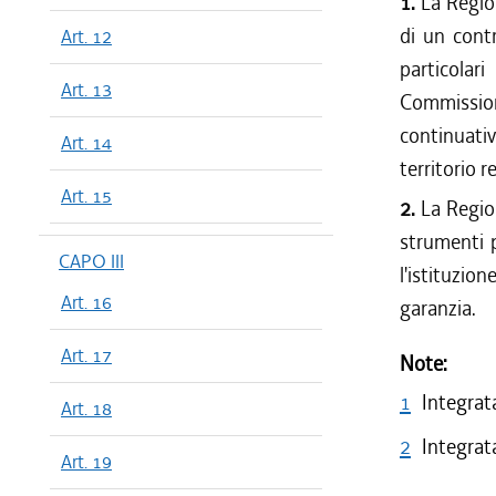
1.
La Region
di un cont
Art. 12
particolar
Art. 13
Commissione
continuativ
Art. 14
territorio r
Art. 15
2.
La Region
strumenti p
CAPO III
l'istituzi
Art. 16
garanzia.
Art. 17
Note:
1
Integrata
Art. 18
2
Integrata
Art. 19