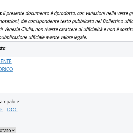
e:
Il presente documento è riprodotto, con variazioni nella veste gr
notazioni, dal corrispondente testo pubblicato nel Bollettino uffic
i Venezia Giulia, non riveste carattere di ufficialità e non è sostit
ubblicazione ufficiale avente valore legale.
sto:
GENTE
ORICO
ampabile:
F
-
DOC