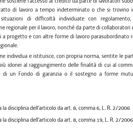
e sostiene l'accesso al credito da parte di lavoratori subor
ratto di lavoro a tempo indeterminato o che si trovino i
i situazioni di difficoltà individuate con regolamento,
 regionale per il lavoro, nonché da parte di collaboratori 
i a progetto e con altre forme di lavoro parasubordinato r
egionale.
e individua e istituisce, con propria norma, sentite le parti 
iù idonei al raggiungimento delle finalità di cui al com
one di un Fondo di garanzia o il sostegno a forme mutua
 la disciplina dell'articolo da art. 8, comma 6, L. R. 2/2006
 la disciplina dell'articolo da art. 8, comma 19, L. R. 2/2006