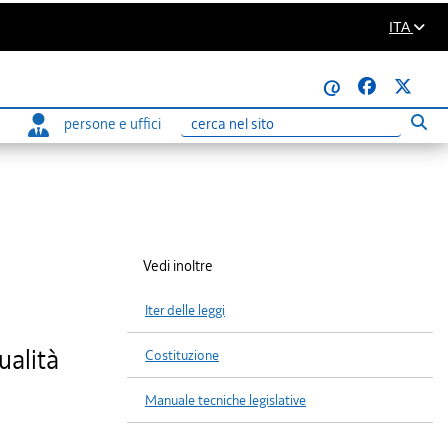
ITA
@
persone e uffici
Eseg
Ricerca
Vedi inoltre
Iter delle leggi
ualità
Costituzione
Manuale tecniche legislative