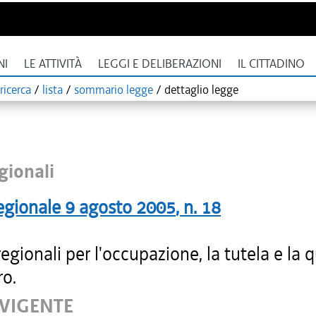
NI
LE ATTIVITÀ
LEGGI E DELIBERAZIONI
IL CITTADINO
ricerca
/
lista
/
sommario legge
/
dettaglio legge
gionali
egionale
9 agosto 2005
, n.
18
gionali per l'occupazione, la tutela e la q
ro.
 VIGENTE