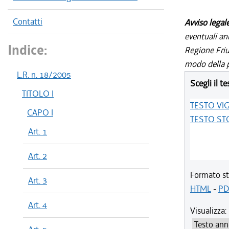
Contatti
Avviso legal
eventuali an
Indice:
Regione Friul
modo della p
L.R. n. 18/2005
Scegli il te
TITOLO I
TESTO VI
CAPO I
TESTO ST
Art. 1
Art. 2
Formato st
Art. 3
HTML
-
PD
Art. 4
Visualizza: