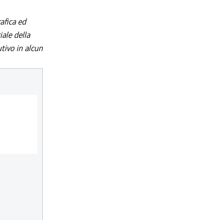
afica ed
iale della
utivo in alcun