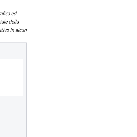
afica ed
iale della
utivo in alcun