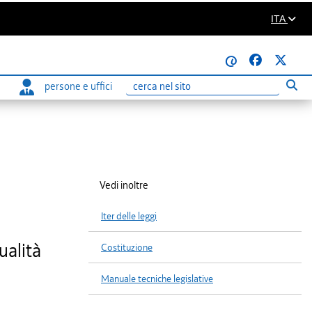
ITA
@
persone e uffici
Eseg
Ricerca
Vedi inoltre
Iter delle leggi
ualità
Costituzione
Manuale tecniche legislative