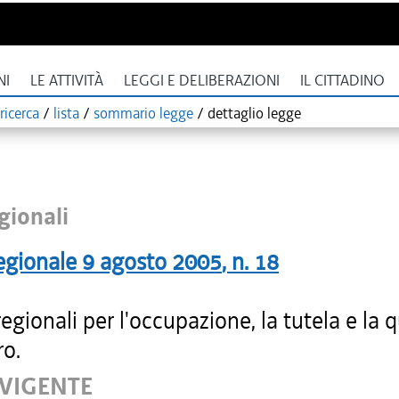
NI
LE ATTIVITÀ
LEGGI E DELIBERAZIONI
IL CITTADINO
ricerca
/
lista
/
sommario legge
/
dettaglio legge
gionali
egionale
9 agosto 2005
, n.
18
gionali per l'occupazione, la tutela e la q
ro.
 VIGENTE