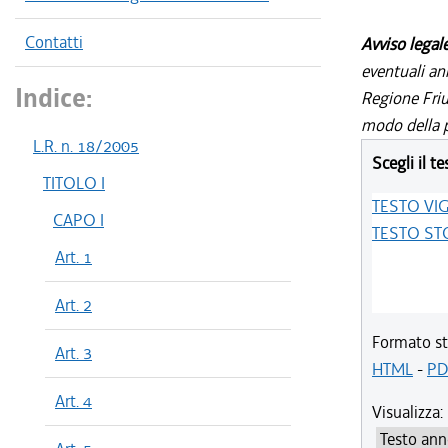
Contatti
Avviso legal
eventuali an
Indice:
Regione Friul
modo della p
L.R. n. 18/2005
Scegli il te
TITOLO I
TESTO VI
CAPO I
TESTO ST
Art. 1
Art. 2
Formato st
Art. 3
HTML
-
PD
Art. 4
Visualizza: