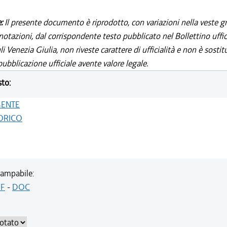
e:
Il presente documento è riprodotto, con variazioni nella veste gr
notazioni, dal corrispondente testo pubblicato nel Bollettino uffic
i Venezia Giulia, non riveste carattere di ufficialità e non è sostit
ubblicazione ufficiale avente valore legale.
sto:
GENTE
ORICO
ampabile:
F
-
DOC