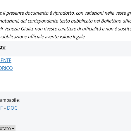
e:
Il presente documento è riprodotto, con variazioni nella veste gr
notazioni, dal corrispondente testo pubblicato nel Bollettino uffic
i Venezia Giulia, non riveste carattere di ufficialità e non è sostit
ubblicazione ufficiale avente valore legale.
sto:
GENTE
ORICO
ampabile:
F
-
DOC