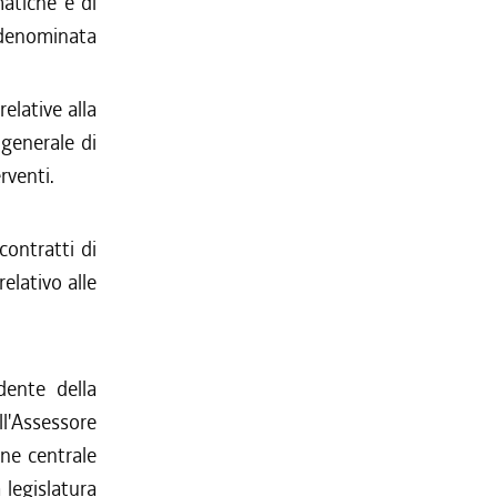
matiche e di
o denominata
elative alla
 generale di
erventi.
contratti di
elativo alle
dente della
ll'Assessore
one centrale
 legislatura