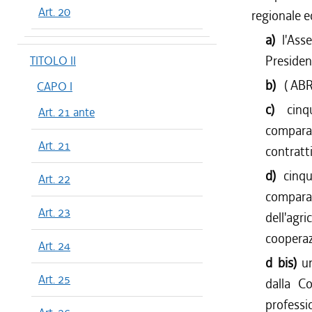
Art. 20
regionale 
a)
l'Ass
Presiden
TITOLO II
b)
( AB
CAPO I
c)
cinq
Art. 21 ante
comparat
Art. 21
contratti
d)
cinqu
Art. 22
comparat
Art. 23
dell'agr
cooperazi
Art. 24
d bis)
u
Art. 25
dalla Co
professi