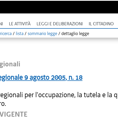
NI
LE ATTIVITÀ
LEGGI E DELIBERAZIONI
IL CITTADINO
ricerca
/
lista
/
sommario legge
/
dettaglio legge
gionali
egionale
9 agosto 2005
, n.
18
gionali per l'occupazione, la tutela e la q
ro.
 VIGENTE