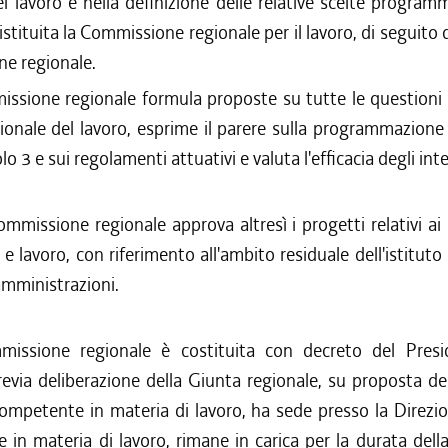
el lavoro e nella definizione delle relative scelte program
è istituita la Commissione regionale per il lavoro, di seguit
e regionale.
ssione regionale formula proposte su tutte le questioni r
gionale del lavoro, esprime il parere sulla programmazione
colo 3 e sui regolamenti attuativi e valuta l'efficacia degli int
mmissione regionale approva altresì i progetti relativi ai 
e lavoro, con riferimento all'ambito residuale dell'istituto r
amministrazioni.
issione regionale è costituita con decreto del Presi
evia deliberazione della Giunta regionale, su proposta de
ompetente in materia di lavoro, ha sede presso la Direzi
in materia di lavoro, rimane in carica per la durata della