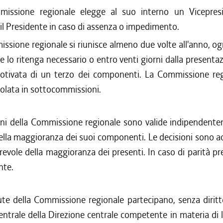
issione regionale elegge al suo interno un Vicepres
 il Presidente in caso di assenza o impedimento.
ssione regionale si riunisce almeno due volte all'anno, og
te lo ritenga necessario o entro venti giorni dalla presenta
motivata di un terzo dei componenti. La Commissione re
colata in sottocommissioni.
oni della Commissione regionale sono valide indipendente
ella maggioranza dei suoi componenti. Le decisioni sono a
orevole della maggioranza dei presenti. In caso di parità pre
nte.
ute della Commissione regionale partecipano, senza diritto
entrale della Direzione centrale competente in materia di 