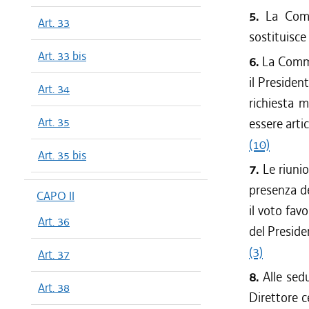
5.
La Comm
Art. 33
sostituisce
Art. 33 bis
6.
La Commi
il Presiden
Art. 34
richiesta 
Art. 35
essere arti
(10)
Art. 35 bis
7.
Le riuni
presenza d
CAPO II
il voto fav
Art. 36
del Preside
(3)
Art. 37
8.
Alle sed
Art. 38
Direttore c