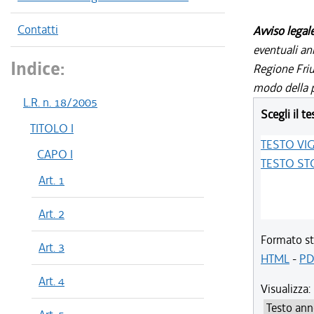
Contatti
Avviso legal
eventuali an
Indice:
Regione Friul
modo della p
L.R. n. 18/2005
Scegli il te
TITOLO I
TESTO VI
CAPO I
TESTO ST
Art. 1
Art. 2
Formato st
Art. 3
HTML
-
PD
Art. 4
Visualizza: