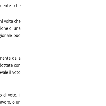
idente, che
ni volta che
zione di una
gionale può
mente dalla
dottate con
vale il voto
 di voto, il
lavoro, o un