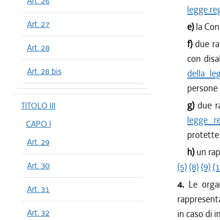
Art. 26
legge re
Art. 27
e)
la Con
f)
due ra
Art. 28
con disab
Art. 28 bis
della l
persone c
g)
due r
TITOLO III
legge r
CAPO I
protette
Art. 29
h)
un rap
Art. 30
(5)
(8)
(9)
(1
4.
Le orga
Art. 31
rappresent
Art. 32
in caso di