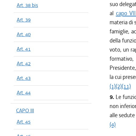
suo delegat
Art. 38 bis
al
capo VII
Art. 39
materia di 
famiglie, a
Art. 40
della funzi
Art. 41
voto, un ra
formativo,
Art. 42
Presidente,
la cui prese
Art. 43
(1)
(2)
(11)
Art. 44
9.
Le funzi
non inferio
CAPO III
alle sedute
Art. 45
(4)