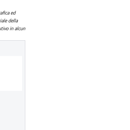
afica ed
iale della
utivo in alcun