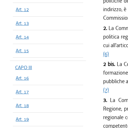
politiche d
indirizzo, 
Art. 12
Commission
Art. 13
2.
La Commi
politica re
Art. 14
cui all'arti
Art. 15
(6)
2 bis.
La Co
CAPO III
formazione 
Art. 16
pubbliche 
(7)
Art. 17
3.
La Comm
Art. 18
Regione, pr
regionale c
Art. 19
competente 