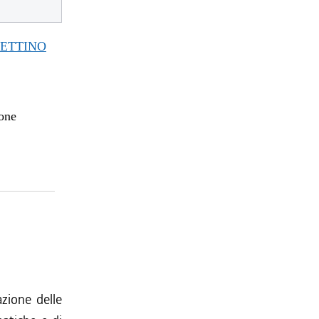
TTINO
ione
azione delle