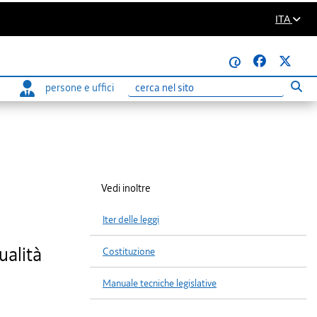
ITA
@
persone e uffici
Eseg
Ricerca
Vedi inoltre
Iter delle leggi
ualità
Costituzione
Manuale tecniche legislative