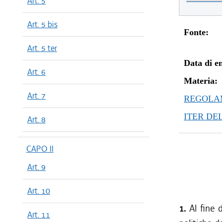
Art. 5
Art. 5 bis
Fonte:
Art. 5 ter
Data di en
Art. 6
Materia:
Art. 7
REGOLAM
ITER DE
Art. 8
CAPO II
Art. 9
Art. 10
1.
Al fine 
Art. 11