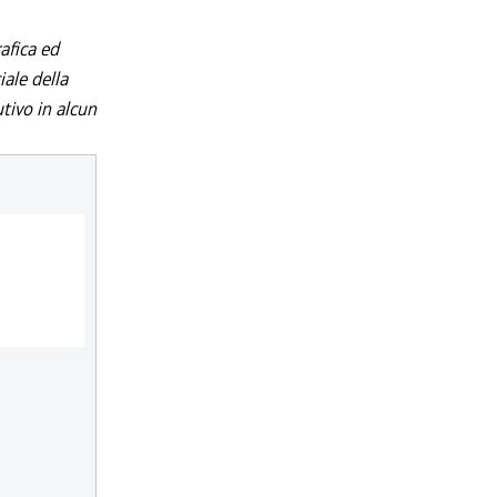
afica ed
iale della
utivo in alcun