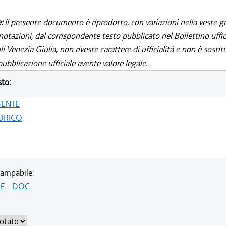
e:
Il presente documento è riprodotto, con variazioni nella veste gr
notazioni, dal corrispondente testo pubblicato nel Bollettino uffic
i Venezia Giulia, non riveste carattere di ufficialità e non è sostit
ubblicazione ufficiale avente valore legale.
sto:
GENTE
ORICO
ampabile:
F
-
DOC