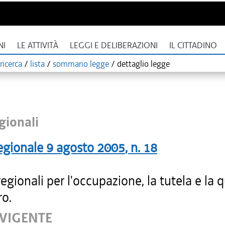
NI
LE ATTIVITÀ
LEGGI E DELIBERAZIONI
IL CITTADINO
ricerca
/
lista
/
sommario legge
/
dettaglio legge
gionali
egionale
9 agosto 2005
, n.
18
gionali per l'occupazione, la tutela e la q
ro.
 VIGENTE