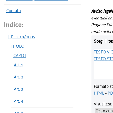
Contatti
Avviso legal
eventuali an
Indice:
Regione Friul
modo della p
L.R. n. 18/2005
Scegli il te
TITOLO I
TESTO VI
CAPO I
TESTO ST
Art. 1
Art. 2
Formato st
Art. 3
HTML
-
PD
Art. 4
Visualizza: