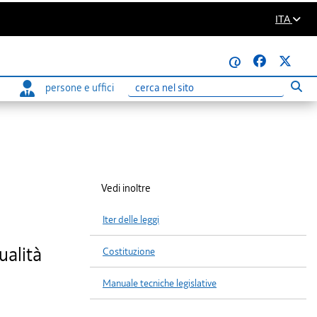
ITA
@
persone e uffici
Eseg
Ricerca
Vedi inoltre
Iter delle leggi
ualità
Costituzione
Manuale tecniche legislative