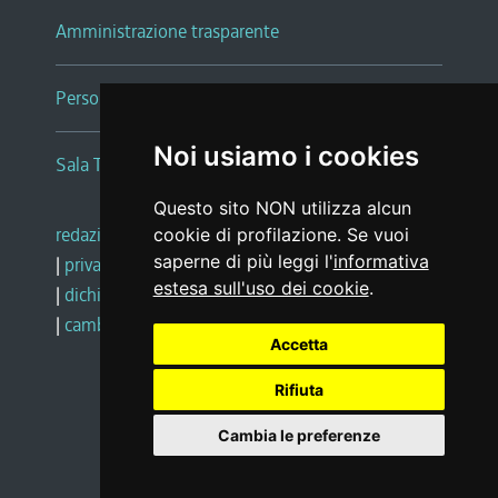
Amministrazione trasparente
Persone e Uffici
Noi usiamo i cookies
Sala Tiziano Tessitori
Questo sito NON utilizza alcun
redazione web
|
note legali
|
glossario
cookie di profilazione. Se vuoi
saperne di più leggi l'
informativa
|
privacy
|
social media policy
estesa sull'uso dei cookie
.
|
dichiarazione di accessibilità
|
feedback
|
cambio preferenze cookie
Accetta
Rifiuta
Realizzato da
Cambia le preferenze