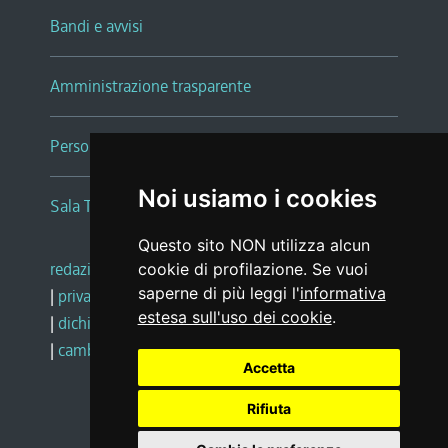
Bandi e avvisi
Amministrazione trasparente
Persone e Uffici
Noi usiamo i cookies
Sala Tiziano Tessitori
Questo sito NON utilizza alcun
redazione web
|
note legali
|
glossario
cookie di profilazione. Se vuoi
saperne di più leggi l'
informativa
|
privacy
|
social media policy
estesa sull'uso dei cookie
.
|
dichiarazione di accessibilità
|
feedback
|
cambio preferenze cookie
Accetta
Rifiuta
Realizzato da