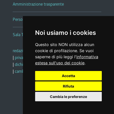
Amministrazione trasparente
Persone e Uffici
Noi usiamo i cookies
Sala Tiziano Tessitori
Questo sito NON utilizza alcun
redazione web
|
note legali
|
glossario
cookie di profilazione. Se vuoi
saperne di più leggi l'
informativa
|
privacy
|
social media policy
estesa sull'uso dei cookie
.
|
dichiarazione di accessibilità
|
feedback
|
cambio preferenze cookie
Accetta
Rifiuta
Realizzato da
Cambia le preferenze