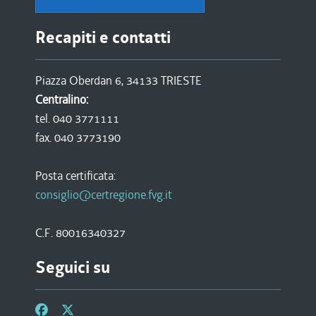
Recapiti e contatti
Piazza Oberdan 6, 34133 TRIESTE
Centralino:
tel. 040 3771111
fax. 040 3773190
Posta certificata:
consiglio@certregione.fvg.it
C.F. 80016340327
Seguici su