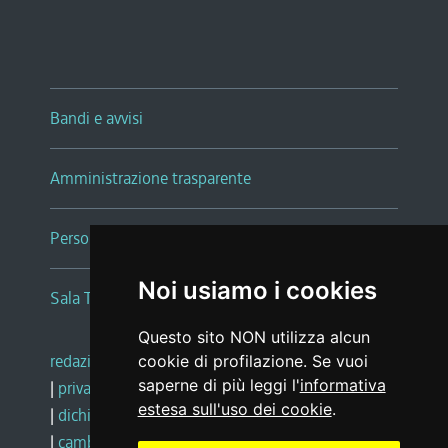
Bandi e avvisi
Amministrazione trasparente
Persone e Uffici
Noi usiamo i cookies
Sala Tiziano Tessitori
Questo sito NON utilizza alcun
redazione web
|
note legali
|
glossario
cookie di profilazione. Se vuoi
saperne di più leggi l'
informativa
|
privacy
|
social media policy
estesa sull'uso dei cookie
.
|
dichiarazione di accessibilità
|
feedback
|
cambio preferenze cookie