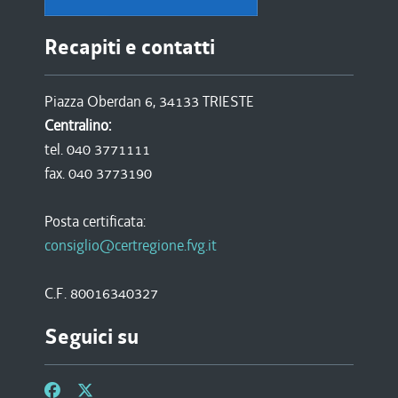
Recapiti e contatti
Piazza Oberdan 6, 34133 TRIESTE
Centralino:
tel. 040 3771111
fax. 040 3773190
Posta certificata:
consiglio@certregione.fvg.it
C.F. 80016340327
Seguici su