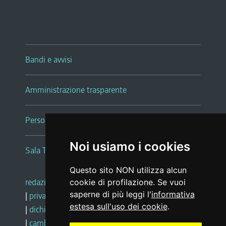
Bandi e avvisi
Amministrazione trasparente
Persone e Uffici
Noi usiamo i cookies
Sala Tiziano Tessitori
Questo sito NON utilizza alcun
redazione web
|
note legali
|
glossario
cookie di profilazione. Se vuoi
saperne di più leggi l'
informativa
|
privacy
|
social media policy
estesa sull'uso dei cookie
.
|
dichiarazione di accessibilità
|
feedback
|
cambio preferenze cookie