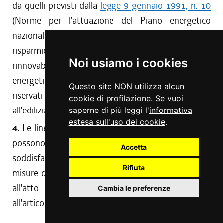
da quelli previsti dalla
legge 9 gennaio 1991, n. 10
(Norme per l'attuazione del Piano energetico
nazionale in materia di uso razionale dell'energia, di
risparmio energetico e di sviluppo delle fonti
Noi usiamo i cookies
rinnovabili di energia), per iniziative di risparmio
energetico, sono attuati attraverso contributi
Questo sito NON utilizza alcun
riservati all'edilizia residenziale pubblica, nonché
cookie di profilazione. Se vuoi
all'edilizia privata.
saperne di più leggi l'
informativa
estesa sull'uso dei cookie
.
4.
Le linee di intervento indicate ai commi 1, 2 e 3
possono essere assunte quali priorità nella
Accetta
soddisfazione dei bisogni e/o per differenziare le
Rifiuta
misure degli importi da destinare alle agevolazioni,
all'atto dell'adozione della deliberazione di cui
Cambia le preferenze
all'articolo 11, comma 3.