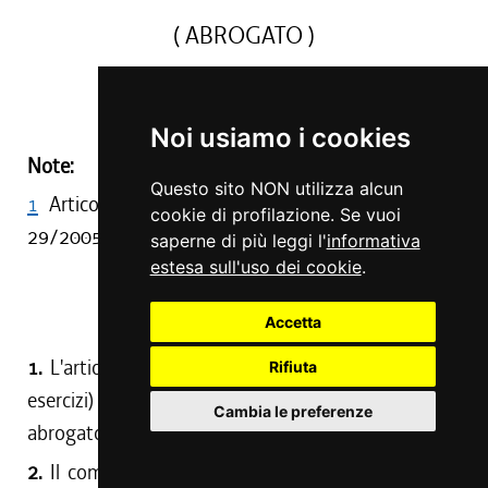
( ABROGATO )
(1)
Noi usiamo i cookies
Note:
Questo sito NON utilizza alcun
1
Articolo abrogato da art. 113, comma 1, L. R.
cookie di profilazione. Se vuoi
29/2005
saperne di più leggi l'
informativa
estesa sull'uso dei cookie
.
Art. 48
Accetta
(Abrogazioni)
1.
L'articolo 34 (Disposizioni in materia di pubblici
Rifiuta
esercizi) della
legge regionale 20 aprile 1999, n. 9
, è
Cambia le preferenze
abrogato.
2.
Il comma 3 dell'articolo 116 (Norme integrative