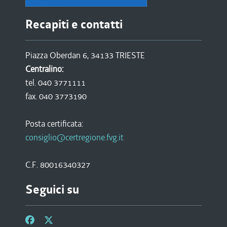
Recapiti e contatti
Piazza Oberdan 6, 34133 TRIESTE
Centralino:
tel. 040 3771111
fax. 040 3773190
Posta certificata:
consiglio@certregione.fvg.it
C.F. 80016340327
Seguici su