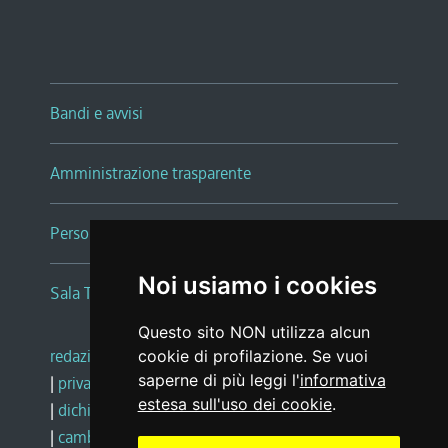
Bandi e avvisi
Amministrazione trasparente
Persone e Uffici
Noi usiamo i cookies
Sala Tiziano Tessitori
Questo sito NON utilizza alcun
redazione web
|
note legali
|
glossario
cookie di profilazione. Se vuoi
saperne di più leggi l'
informativa
|
privacy
|
social media policy
estesa sull'uso dei cookie
.
|
dichiarazione di accessibilità
|
feedback
|
cambio preferenze cookie