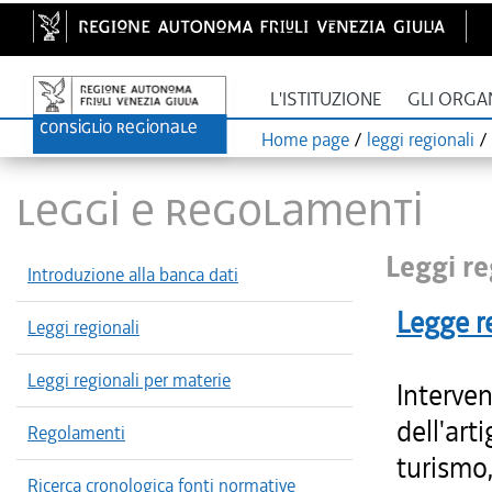
L'ISTITUZIONE
GLI ORGA
Home page
/
leggi regionali
/
LEGGI E REGOLAMENTI
Leggi re
Introduzione alla banca dati
Legge r
Leggi regionali
Leggi regionali per materie
Interven
dell'art
Regolamenti
turismo,
Ricerca cronologica fonti normative