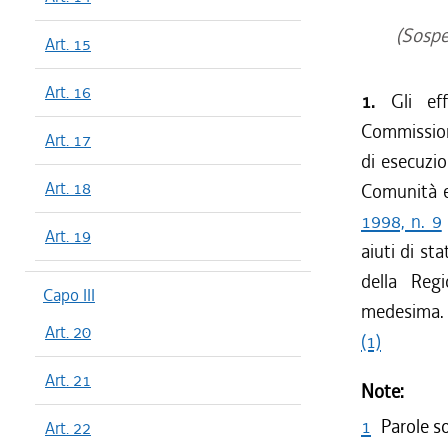
(Sospen
Art. 15
Art. 16
1.
Gli effe
Commission
Art. 17
di esecuzio
Art. 18
Comunità e
1998, n. 9
Art. 19
aiuti di st
della Regi
Capo III
medesima.
Art. 20
(1)
Art. 21
Note:
1
Parole s
Art. 22