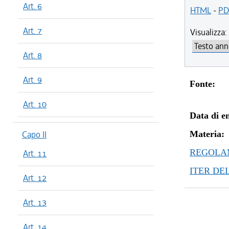
Art. 6
HTML
-
PD
Art. 7
Visualizza:
Art. 8
Art. 9
Fonte:
Art. 10
Data di en
Capo II
Materia:
REGOLAM
Art. 11
ITER DE
Art. 12
Art. 13
Art. 14