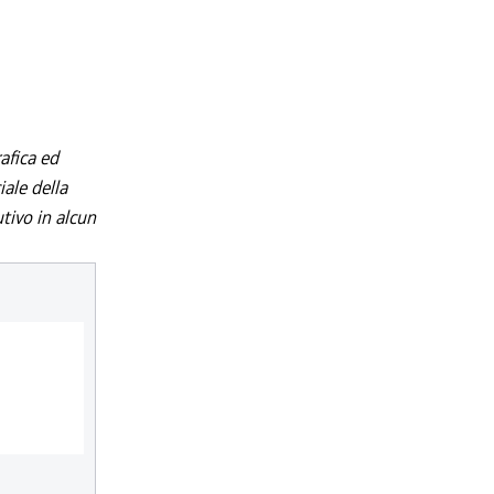
afica ed
iale della
utivo in alcun