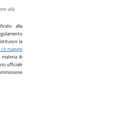
ate alla
ficate alla
regolamento
stituisce la
e 19 maggio
 materia di
no ufficiale
Commissione