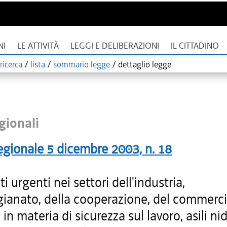
NI
LE ATTIVITÀ
LEGGI E DELIBERAZIONI
IL CITTADINO
ricerca
/
lista
/
sommario legge
/
dettaglio legge
gionali
egionale
5 dicembre 2003
, n.
18
ti urgenti nei settori dell'industria,
igianato, della cooperazione, del commerci
 in materia di sicurezza sul lavoro, asili ni