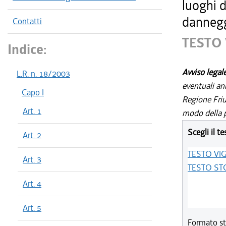
luoghi d
dannegg
Contatti
TESTO
Indice:
Avviso legal
L.R. n. 18/2003
eventuali an
Capo I
Regione Friul
Art. 1
modo della p
Scegli il te
Art. 2
TESTO VI
Art. 3
TESTO ST
Art. 4
Art. 5
Formato st