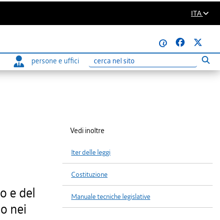
ITA
@
persone e uffici
Eseg
Ricerca
Vedi inoltre
Iter delle leggi
Costituzione
o e del
Manuale tecniche legislative
do nei