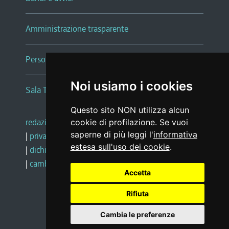
Amministrazione trasparente
Persone e Uffici
Noi usiamo i cookies
Sala Tiziano Tessitori
Questo sito NON utilizza alcun
redazione web
|
note legali
|
glossario
cookie di profilazione. Se vuoi
saperne di più leggi l'
informativa
|
privacy
|
social media policy
estesa sull'uso dei cookie
.
|
dichiarazione di accessibilità
|
feedback
|
cambio preferenze cookie
Accetta
Rifiuta
Realizzato da
Cambia le preferenze