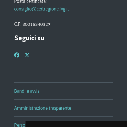
Posta certificata:
consiglio@certregione.fvg.it
C.F. 80016340327
Seguici su
Bandi e avvisi
Amministrazione trasparente
Persone e Uffici