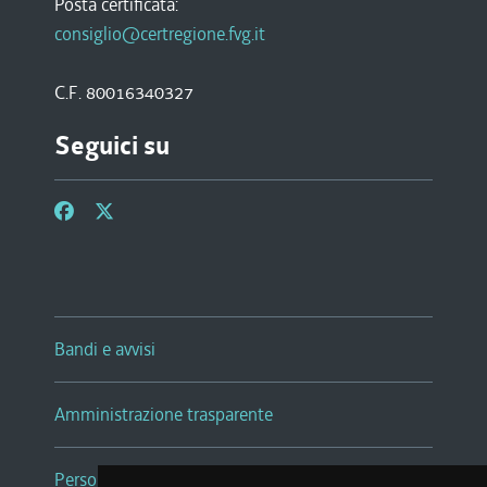
Posta certificata:
consiglio@certregione.fvg.it
C.F. 80016340327
Seguici su
Bandi e avvisi
Amministrazione trasparente
Persone e Uffici