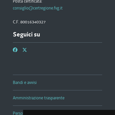
Posta certificata:
consiglio@certregione.fvg.it
C.F. 80016340327
Seguici su
Bandi e avvisi
Amministrazione trasparente
Persone e Uffici