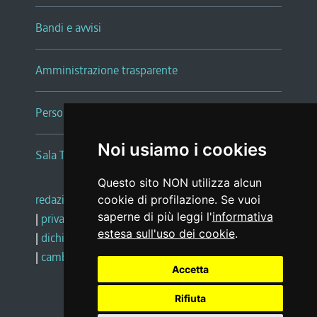
Bandi e avvisi
Amministrazione trasparente
Persone e Uffici
Noi usiamo i cookies
Sala Tiziano Tessitori
Questo sito NON utilizza alcun
redazione web
|
note legali
|
glossario
cookie di profilazione. Se vuoi
saperne di più leggi l'
informativa
|
privacy
|
social media policy
estesa sull'uso dei cookie
.
|
dichiarazione di accessibilità
|
feedback
|
cambio preferenze cookie
Accetta
Rifiuta
Realizzato da