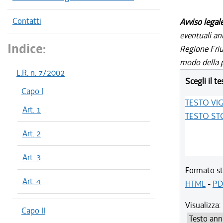
Contatti
Avviso legal
eventuali an
Indice:
Regione Friul
modo della p
L.R. n. 7/2002
Scegli il te
Capo I
TESTO VI
Art. 1
TESTO ST
Art. 2
Art. 3
Formato st
Art. 4
HTML
-
PD
Visualizza:
Capo II