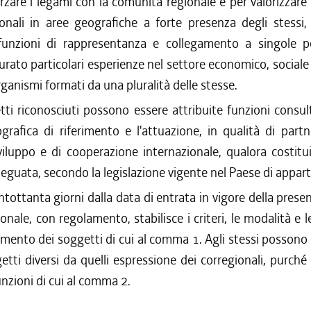
rzare i legami con la comunità regionale e per valorizzare
ionali in aree geografiche a forte presenza degli stessi,
funzioni di rappresentanza e collegamento a singole 
ato particolari esperienze nel settore economico, sociale 
ganismi formati da una pluralità delle stesse.
ti riconosciuti possono essere attribuite funzioni consult
ografica di riferimento e l'attuazione, in qualità di partne
viluppo e di cooperazione internazionale, qualora costitu
deguata, secondo la legislazione vigente nel Paese di appar
tottanta giorni dalla data di entrata in vigore della presen
onale, con regolamento, stabilisce i criteri, le modalità e 
imento dei soggetti di cui al comma 1. Agli stessi possono
tti diversi da quelli espressione dei corregionali, purché 
funzioni di cui al comma 2.