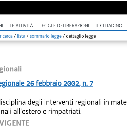
NI
LE ATTIVITÀ
LEGGI E DELIBERAZIONI
IL CITTADINO
ricerca
/
lista
/
sommario legge
/
dettaglio legge
gionali
egionale
26 febbraio 2002
, n.
7
sciplina degli interventi regionali in mate
nali all'estero e rimpatriati.
 VIGENTE