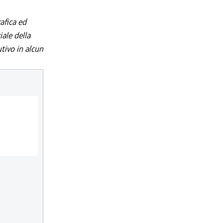
afica ed
iale della
utivo in alcun