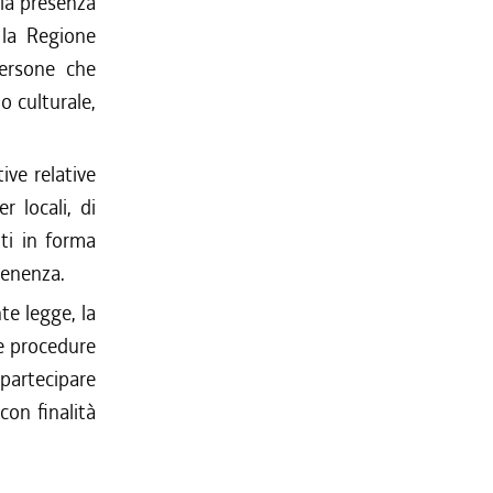
 la presenza
 la Regione
persone che
o culturale,
ive relative
r locali, di
iti in forma
tenenza.
te legge, la
le procedure
 partecipare
con finalità