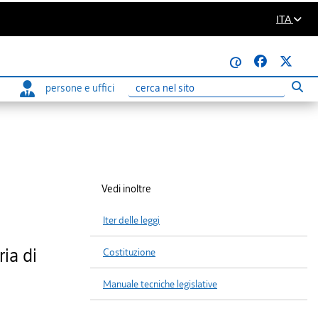
ITA
@
persone e uffici
Eseg
Ricerca
Vedi inoltre
Iter delle leggi
ria di
Costituzione
Manuale tecniche legislative