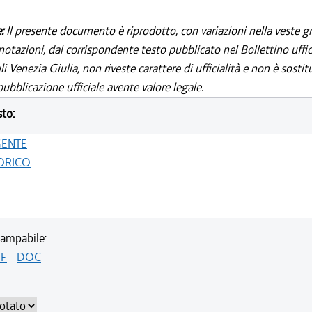
e:
Il presente documento è riprodotto, con variazioni nella veste gr
notazioni, dal corrispondente testo pubblicato nel Bollettino uffic
i Venezia Giulia, non riveste carattere di ufficialità e non è sostit
ubblicazione ufficiale avente valore legale.
sto:
GENTE
ORICO
ampabile:
F
-
DOC