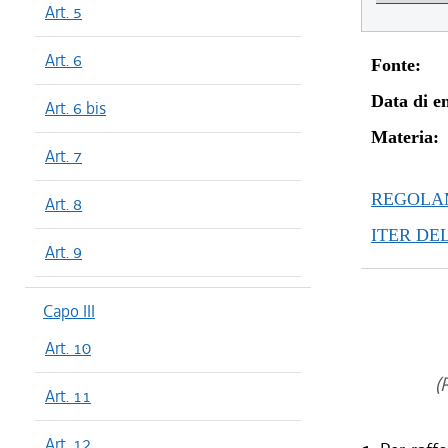
Art. 5
Art. 6
Fonte:
Data di en
Art. 6 bis
Materia:
Art. 7
REGOLAM
Art. 8
ITER DE
Art. 9
Capo III
Art. 10
(R
Art. 11
Art. 12