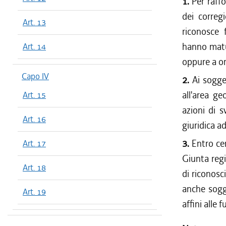
1.
Per raffo
dei correg
Art. 13
riconosce 
hanno matur
Art. 14
oppure a or
Capo IV
2.
Ai sogget
all'area ge
Art. 15
azioni di s
Art. 16
giuridica a
3.
Entro cen
Art. 17
Giunta regi
Art. 18
di riconosc
anche sogge
Art. 19
affini alle 