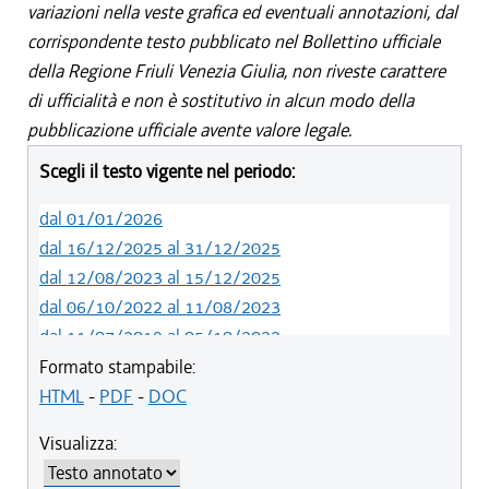
variazioni nella veste grafica ed eventuali annotazioni, dal
corrispondente testo pubblicato nel Bollettino ufficiale
della Regione Friuli Venezia Giulia, non riveste carattere
di ufficialità e non è sostitutivo in alcun modo della
pubblicazione ufficiale avente valore legale.
Scegli il testo vigente nel periodo:
dal 01/01/2026
dal 16/12/2025 al 31/12/2025
dal 12/08/2023 al 15/12/2025
dal 06/10/2022 al 11/08/2023
dal 11/07/2019 al 05/10/2022
dal 01/05/2019 al 10/07/2019
Formato stampabile:
dal 12/04/2018 al 30/04/2019
HTML
-
PDF
-
DOC
dal 29/03/2018 al 11/04/2018
Visualizza:
dal 01/01/2018 al 28/03/2018
dal 09/11/2017 al 31/12/2017