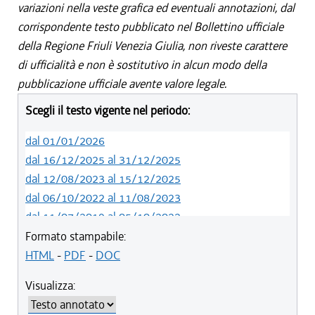
variazioni nella veste grafica ed eventuali annotazioni, dal
corrispondente testo pubblicato nel Bollettino ufficiale
della Regione Friuli Venezia Giulia, non riveste carattere
di ufficialità e non è sostitutivo in alcun modo della
pubblicazione ufficiale avente valore legale.
Scegli il testo vigente nel periodo:
dal 01/01/2026
dal 16/12/2025 al 31/12/2025
dal 12/08/2023 al 15/12/2025
dal 06/10/2022 al 11/08/2023
dal 11/07/2019 al 05/10/2022
dal 01/05/2019 al 10/07/2019
Formato stampabile:
dal 12/04/2018 al 30/04/2019
HTML
-
PDF
-
DOC
dal 29/03/2018 al 11/04/2018
Visualizza:
dal 01/01/2018 al 28/03/2018
dal 09/11/2017 al 31/12/2017