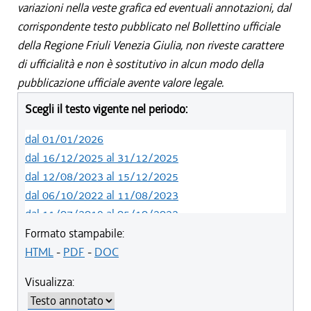
variazioni nella veste grafica ed eventuali annotazioni, dal
corrispondente testo pubblicato nel Bollettino ufficiale
della Regione Friuli Venezia Giulia, non riveste carattere
di ufficialità e non è sostitutivo in alcun modo della
pubblicazione ufficiale avente valore legale.
Scegli il testo vigente nel periodo:
dal 01/01/2026
dal 16/12/2025 al 31/12/2025
dal 12/08/2023 al 15/12/2025
dal 06/10/2022 al 11/08/2023
dal 11/07/2019 al 05/10/2022
dal 01/05/2019 al 10/07/2019
Formato stampabile:
dal 12/04/2018 al 30/04/2019
HTML
-
PDF
-
DOC
dal 29/03/2018 al 11/04/2018
Visualizza:
dal 01/01/2018 al 28/03/2018
dal 09/11/2017 al 31/12/2017