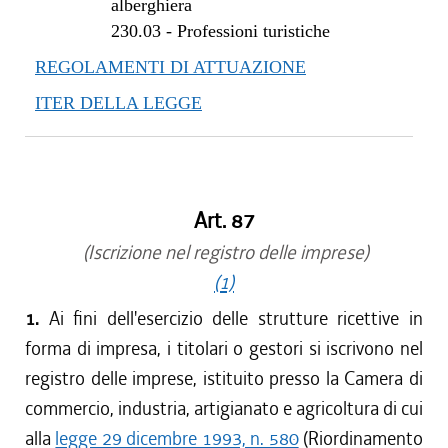
dal 11/04/2013 al 23/10/2013
alberghiera
230.03
-
Professioni turistiche
dal 01/01/2013 al 10/04/2013
dal 29/12/2012 al 31/12/2012
REGOLAMENTI DI ATTUAZIONE
dal 15/11/2012 al 28/12/2012
ITER DELLA LEGGE
dal 17/08/2012 al 14/11/2012
dal 28/07/2012 al 16/08/2012
dal 16/02/2012 al 27/07/2012
dal 01/01/2012 al 15/02/2012
Art. 87
dal 25/08/2011 al 31/12/2011
dal 01/01/2011 al 24/08/2011
(Iscrizione nel registro delle imprese)
dal 28/10/2010 al 31/12/2010
(1)
dal 28/08/2010 al 27/10/2010
1.
Ai fini dell'esercizio delle strutture ricettive in
dal 13/08/2010 al 27/08/2010
forma di impresa, i titolari o gestori si iscrivono nel
dal 22/07/2010 al 12/08/2010
registro delle imprese, istituito presso la Camera di
dal 13/05/2010 al 21/07/2010
commercio, industria, artigianato e agricoltura di cui
dal 04/03/2010 al 12/05/2010
alla
legge 29 dicembre 1993, n. 580
(Riordinamento
dal 01/01/2010 al 03/03/2010