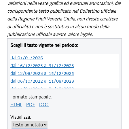
variazioni nella veste grafica ed eventuali annotazioni, dal
corrispondente testo pubblicato nel Bollettino ufficiale
della Regione Friuli Venezia Giulia, non riveste carattere
di ufficialità e non è sostitutivo in alcun modo della
pubblicazione ufficiale avente valore legale.
Scegli il testo vigente nel periodo:
dal 01/01/2026
dal 16/12/2025 al 31/12/2025
dal 12/08/2023 al 15/12/2025
dal 06/10/2022 al 11/08/2023
dal 11/07/2019 al 05/10/2022
dal 01/05/2019 al 10/07/2019
Formato stampabile:
dal 12/04/2018 al 30/04/2019
HTML
-
PDF
-
DOC
dal 29/03/2018 al 11/04/2018
Visualizza:
dal 01/01/2018 al 28/03/2018
dal 09/11/2017 al 31/12/2017