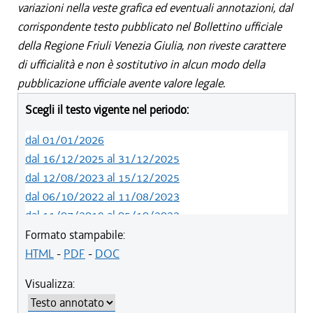
variazioni nella veste grafica ed eventuali annotazioni, dal
corrispondente testo pubblicato nel Bollettino ufficiale
della Regione Friuli Venezia Giulia, non riveste carattere
di ufficialità e non è sostitutivo in alcun modo della
pubblicazione ufficiale avente valore legale.
Scegli il testo vigente nel periodo:
dal 01/01/2026
dal 16/12/2025 al 31/12/2025
dal 12/08/2023 al 15/12/2025
dal 06/10/2022 al 11/08/2023
dal 11/07/2019 al 05/10/2022
dal 01/05/2019 al 10/07/2019
Formato stampabile:
dal 12/04/2018 al 30/04/2019
HTML
-
PDF
-
DOC
dal 29/03/2018 al 11/04/2018
Visualizza:
dal 01/01/2018 al 28/03/2018
dal 09/11/2017 al 31/12/2017