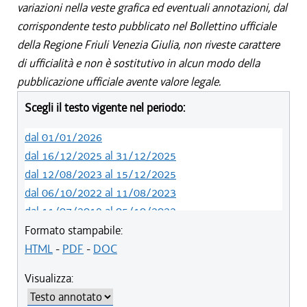
variazioni nella veste grafica ed eventuali annotazioni, dal
corrispondente testo pubblicato nel Bollettino ufficiale
della Regione Friuli Venezia Giulia, non riveste carattere
di ufficialità e non è sostitutivo in alcun modo della
pubblicazione ufficiale avente valore legale.
Scegli il testo vigente nel periodo:
dal 01/01/2026
dal 16/12/2025 al 31/12/2025
dal 12/08/2023 al 15/12/2025
dal 06/10/2022 al 11/08/2023
dal 11/07/2019 al 05/10/2022
dal 01/05/2019 al 10/07/2019
Formato stampabile:
dal 12/04/2018 al 30/04/2019
HTML
-
PDF
-
DOC
dal 29/03/2018 al 11/04/2018
Visualizza:
dal 01/01/2018 al 28/03/2018
dal 09/11/2017 al 31/12/2017