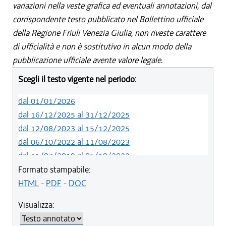
variazioni nella veste grafica ed eventuali annotazioni, dal
corrispondente testo pubblicato nel Bollettino ufficiale
della Regione Friuli Venezia Giulia, non riveste carattere
di ufficialità e non è sostitutivo in alcun modo della
pubblicazione ufficiale avente valore legale.
Scegli il testo vigente nel periodo:
dal 01/01/2026
dal 16/12/2025 al 31/12/2025
dal 12/08/2023 al 15/12/2025
dal 06/10/2022 al 11/08/2023
dal 11/07/2019 al 05/10/2022
dal 01/05/2019 al 10/07/2019
Formato stampabile:
dal 12/04/2018 al 30/04/2019
HTML
-
PDF
-
DOC
dal 29/03/2018 al 11/04/2018
Visualizza:
dal 01/01/2018 al 28/03/2018
dal 09/11/2017 al 31/12/2017