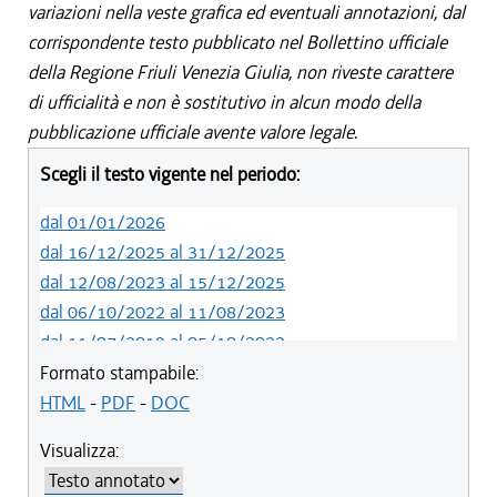
variazioni nella veste grafica ed eventuali annotazioni, dal
corrispondente testo pubblicato nel Bollettino ufficiale
della Regione Friuli Venezia Giulia, non riveste carattere
di ufficialità e non è sostitutivo in alcun modo della
pubblicazione ufficiale avente valore legale.
Scegli il testo vigente nel periodo:
dal 01/01/2026
dal 16/12/2025 al 31/12/2025
dal 12/08/2023 al 15/12/2025
dal 06/10/2022 al 11/08/2023
dal 11/07/2019 al 05/10/2022
dal 01/05/2019 al 10/07/2019
Formato stampabile:
dal 12/04/2018 al 30/04/2019
HTML
-
PDF
-
DOC
dal 29/03/2018 al 11/04/2018
Visualizza:
dal 01/01/2018 al 28/03/2018
dal 09/11/2017 al 31/12/2017